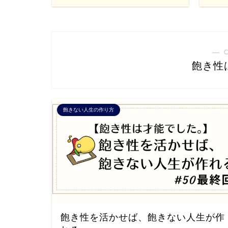
― 
飽き性
飽きない人生の作り方
飽き性を活かせば、飽きない人生が作