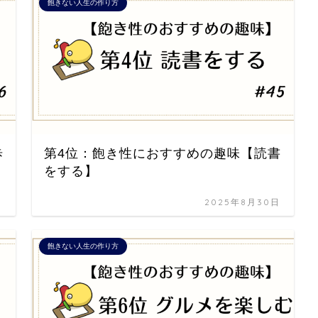
飽きない人生の作り方
歩
第4位：飽き性におすすめの趣味【読書
をする】
日
2025年8月30日
飽きない人生の作り方