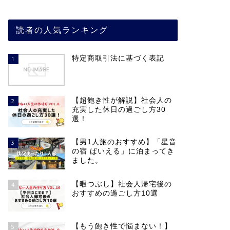
読者の人気ランキング
特定商取引法に基づく表記
1
【超飽き性が解説】社会人の
2
充実した休日の過ごし方30
選！
【男1人旅のおすすめ】「星音
3
の宿 ばいえる」に泊まってき
ました。
【暇つぶし】社会人帰宅後の
4
おすすめの過ごし方10選
【もう飽き性で悩まない！】
5