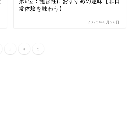
業
第8位：飽き性におすすめの趣味【非日
常体験を味わう】
日
2025年8月26日
3
4
5