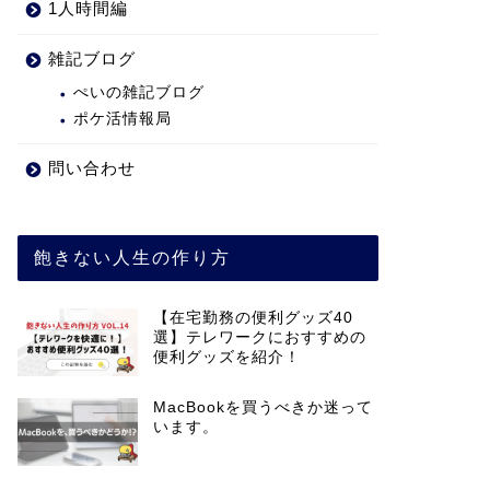
1人時間編
雑記ブログ
ぺいの雑記ブログ
ポケ活情報局
問い合わせ
飽きない人生の作り方
【在宅勤務の便利グッズ40
選】テレワークにおすすめの
便利グッズを紹介！
MacBookを買うべきか迷って
います。