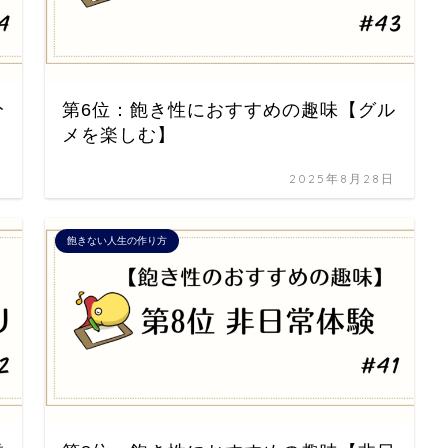
分
第6位：飽き性におすすめの趣味【グル
メを楽しむ】
日
2025年8月28日
飽きない人生の作り方