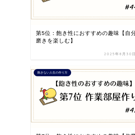
第5位：飽き性におすすめの趣味【自
磨きを楽しむ】
2025年8月30
飽きない人生の作り方