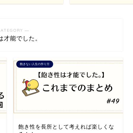
CATEGORY ―
は才能でした。
飽きない人生の作り方
飽き性を長所として考えれば楽しくな