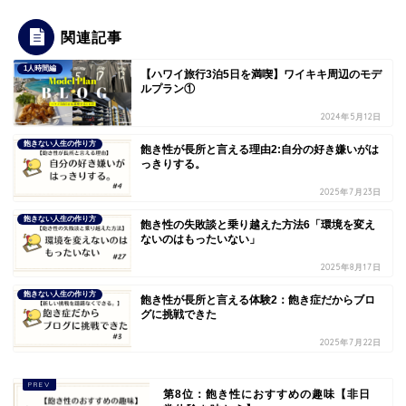
関連記事
1人時間編
【ハワイ旅行3泊5日を満喫】ワイキキ周辺のモデ
ルプラン①
2024年5月12日
飽きない人生の作り方
飽き性が長所と言える理由2:自分の好き嫌いがは
っきりする。
2025年7月23日
飽きない人生の作り方
飽き性の失敗談と乗り越えた方法6「環境を変え
ないのはもったいない」
2025年8月17日
飽きない人生の作り方
飽き性が長所と言える体験2：飽き症だからブロ
グに挑戦できた
2025年7月22日
第8位：飽き性におすすめの趣味【非日