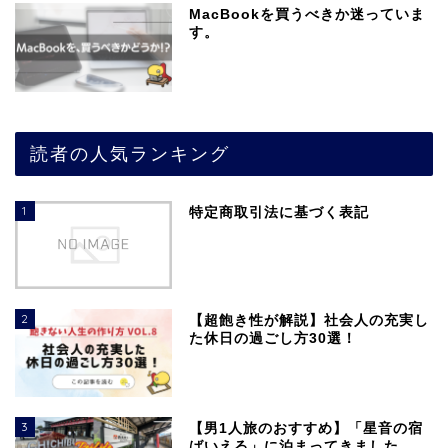
MacBookを買うべきか迷っていま
す。
読者の人気ランキング
1
特定商取引法に基づく表記
2
【超飽き性が解説】社会人の充実し
た休日の過ごし方30選！
3
【男1人旅のおすすめ】「星音の宿
ばいえる」に泊まってきました。