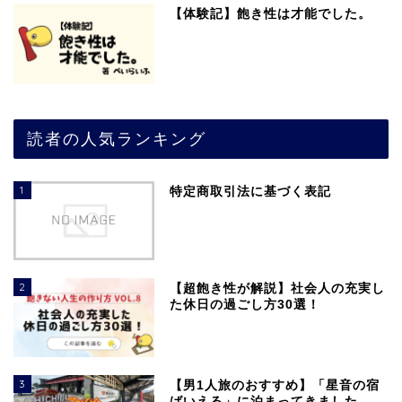
【体験記】飽き性は才能でした。
読者の人気ランキング
1
特定商取引法に基づく表記
2
【超飽き性が解説】社会人の充実し
た休日の過ごし方30選！
3
【男1人旅のおすすめ】「星音の宿
ばいえる」に泊まってきました。