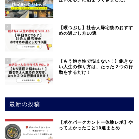
4
【暇つぶし】社会人帰宅後のおすす
めの過ごし方10選
5
【もう飽き性で悩まない！】飽きな
い人生の作り方は、たった２つの行
動をするだけ！
最新の投稿
【ポケパークカントー体験レポ】や
ってよかったこと10選まとめ