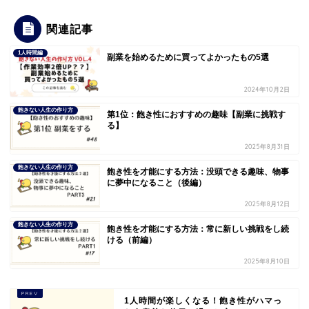
関連記事
1人時間編
副業を始めるために買ってよかったもの5選
2024年10月2日
飽きない人生の作り方
第1位：飽き性におすすめの趣味【副業に挑戦す
る】
2025年8月31日
飽きない人生の作り方
飽き性を才能にする方法：没頭できる趣味、物事
に夢中になること（後編）
2025年8月12日
飽きない人生の作り方
飽き性を才能にする方法：常に新しい挑戦をし続
ける（前編）
2025年8月10日
1人時間が楽しくなる！飽き性がハマっ