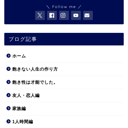
＼ Follow me ／
ブログ記事
ホーム
飽きない人生の作り方
飽き性は才能でした。
友人・恋人編
家族編
1人時間編