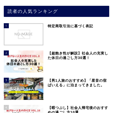
読者の人気ランキング
1
特定商取引法に基づく表記
2
【超飽き性が解説】社会人の充実し
た休日の過ごし方30選！
3
【男1人旅のおすすめ】「星音の宿
ばいえる」に泊まってきました。
4
【暇つぶし】社会人帰宅後のおすす
めの過ごし方10選