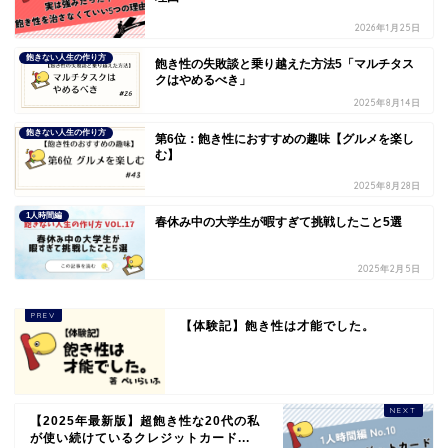
2026年1月25日
飽きない人生の作り方
飽き性の失敗談と乗り越えた方法5「マルチタス
クはやめるべき」
2025年8月14日
飽きない人生の作り方
第6位：飽き性におすすめの趣味【グルメを楽し
む】
2025年8月28日
1人時間編
春休み中の大学生が暇すぎて挑戦したこと5選
2025年2月5日
【体験記】飽き性は才能でした。
【2025年最新版】超飽き性な20代の私
が使い続けているクレジットカード...